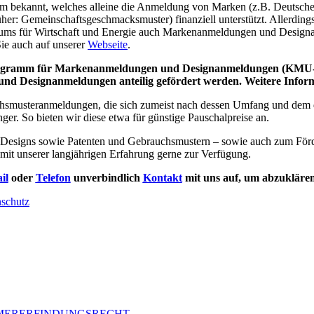
amm bekannt, welches alleine die Anmeldung von Marken (z.B. Deutsc
üher: Gemeinschaftsgeschmacksmuster) finanziell unterstützt. Aller
riums für Wirtschaft und Energie auch Markenanmeldungen und Desig
Sie auch auf unserer
Webseite
.
programm für Markenanmeldungen und Designanmeldungen (KMU-Fo
nd Designanmeldungen anteilig gefördert werden.
Weitere Infor
hsmusteranmeldungen, die sich zumeist nach dessen Umfang und dem d
. So bieten wir diese etwa für günstige Pauschalpreise an.
, Designs sowie Patenten und Gebrauchsmustern – sowie auch zum Fö
mit unserer langjährigen Erfahrung gerne zur Verfügung.
il
oder
Telefon
unverbindlich
Kontakt
mit uns auf, um abzuklären
schutz
HMERERFINDUNGSRECHT