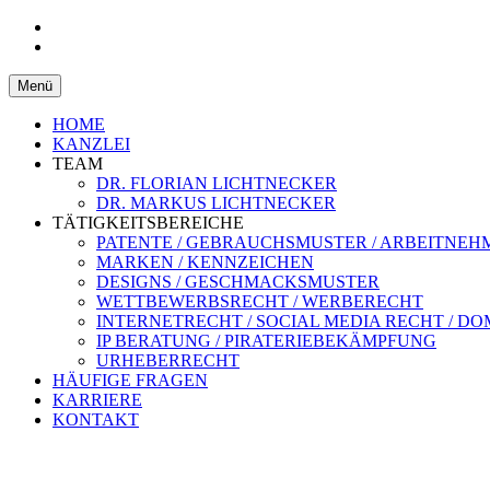
Patentanwaltskanzlei und Rechtsanwaltska
LICHTNECKER & LICHTNE
Zum
Menü
Inhalt
springen
HOME
KANZLEI
TEAM
DR. FLORIAN LICHTNECKER
DR. MARKUS LICHTNECKER
TÄTIGKEITSBEREICHE
PATENTE / GEBRAUCHSMUSTER / ARBEITNE
MARKEN / KENNZEICHEN
DESIGNS / GESCHMACKSMUSTER
WETTBEWERBSRECHT / WERBERECHT
INTERNETRECHT / SOCIAL MEDIA RECHT / D
IP BERATUNG / PIRATERIEBEKÄMPFUNG
URHEBERRECHT
HÄUFIGE FRAGEN
KARRIERE
KONTAKT