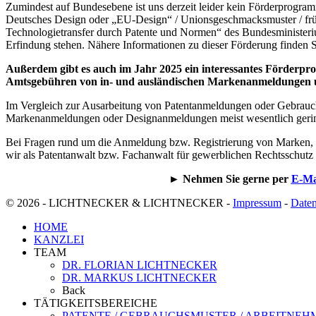
Zumindest auf Bundesebene ist uns derzeit leider kein Förderprogr
Deutsches Design oder „EU-Design“ / Unionsgeschmacksmuster / fr
Technologietransfer durch Patente und Normen“ des Bundesministe
Erfindung stehen. Nähere Informationen zu dieser Förderung finden 
Außerdem gibt es auch im Jahr 2025 ein interessantes Förder
Amtsgebühren von in- und ausländischen Markenanmeldungen u
Im Vergleich zur Ausarbeitung von Patentanmeldungen oder Gebrauc
Markenanmeldungen oder Designanmeldungen meist wesentlich geringer
Bei Fragen rund um die Anmeldung bzw. Registrierung von Marken
wir als Patentanwalt bzw. Fachanwalt für gewerblichen Rechtsschutz 
►
Nehmen Sie gerne per
E-Ma
© 2026 - LICHTNECKER & LICHTNECKER -
Impressum
-
Daten
HOME
KANZLEI
TEAM
DR. FLORIAN LICHTNECKER
DR. MARKUS LICHTNECKER
Back
TÄTIGKEITSBEREICHE
PATENTE / GEBRAUCHSMUSTER / ARBEITNE