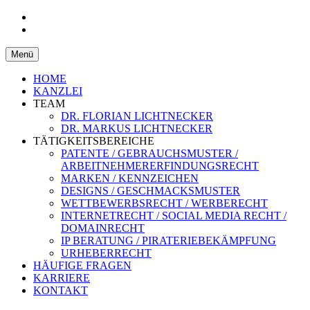
Patentanwaltskanzlei und
LICHTNECKER &
Rechtsanwaltskanzlei Eggenfelden,
Zum
Menü
LICHTNECKER
Inhalt
Niederbayern
springen
HOME
KANZLEI
TEAM
DR. FLORIAN LICHTNECKER
DR. MARKUS LICHTNECKER
TÄTIGKEITSBEREICHE
PATENTE / GEBRAUCHSMUSTER /
ARBEITNEHMERERFINDUNGSRECHT
MARKEN / KENNZEICHEN
DESIGNS / GESCHMACKSMUSTER
WETTBEWERBSRECHT / WERBERECHT
INTERNETRECHT / SOCIAL MEDIA RECHT /
DOMAINRECHT
IP BERATUNG / PIRATERIEBEKÄMPFUNG
URHEBERRECHT
HÄUFIGE FRAGEN
KARRIERE
KONTAKT