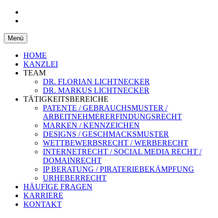
Patentanwaltskanzlei und
LICHTNECKER &
Rechtsanwaltskanzlei Eggenfelden,
Zum
Menü
LICHTNECKER
Inhalt
Niederbayern
springen
HOME
KANZLEI
TEAM
DR. FLORIAN LICHTNECKER
DR. MARKUS LICHTNECKER
TÄTIGKEITSBEREICHE
PATENTE / GEBRAUCHSMUSTER /
ARBEITNEHMERERFINDUNGSRECHT
MARKEN / KENNZEICHEN
DESIGNS / GESCHMACKSMUSTER
WETTBEWERBSRECHT / WERBERECHT
INTERNETRECHT / SOCIAL MEDIA RECHT /
DOMAINRECHT
IP BERATUNG / PIRATERIEBEKÄMPFUNG
URHEBERRECHT
HÄUFIGE FRAGEN
KARRIERE
KONTAKT