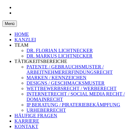
Patentanwaltskanzlei und
LICHTNECKER &
Rechtsanwaltskanzlei Eggenfelden,
Zum
Menü
LICHTNECKER
Inhalt
Niederbayern
springen
HOME
KANZLEI
TEAM
DR. FLORIAN LICHTNECKER
DR. MARKUS LICHTNECKER
TÄTIGKEITSBEREICHE
PATENTE / GEBRAUCHSMUSTER /
ARBEITNEHMERERFINDUNGSRECHT
MARKEN / KENNZEICHEN
DESIGNS / GESCHMACKSMUSTER
WETTBEWERBSRECHT / WERBERECHT
INTERNETRECHT / SOCIAL MEDIA RECHT /
DOMAINRECHT
IP BERATUNG / PIRATERIEBEKÄMPFUNG
URHEBERRECHT
HÄUFIGE FRAGEN
KARRIERE
KONTAKT