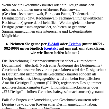
Wenn Sie ein Geschmacksmuster oder ein Design anmelden
möchten, sind Ihnen unser erfahrener Patentanwalt
(Geschmacksmusteranwalt, European Patent, Trademark and
Designattorney) bzw. Rechtsanwalt (Fachanwalt für gewerblichen
Rechtsschutz) gerne dabei behilflich. Werden gleich mehrere
Designs gemeinsam angemeldet, so bieten so genannte
Sammelanmeldungen eine interessante und kostengünstige
Möglichkeit.
►
Nehmen Sie gerne per
E-Mail
oder
Telefon
(unter 08721-
9824000) unverbindlich
Kontakt
mit uns auf, um abzuklären,
wie wir Ihnen helfen können!
Die Bezeichnung Geschmacksmuster ist dabei – zumindest in
Deutschland – überholt. Nach einer Änderung des Designrechts /
Geschmacksmusterrechts vor ein paar Jahren wird der Designschutz
in Deutschland nicht mehr als Geschmacksmuster sondern als
Design bezeichnet. Demgegenüber wird ein beim Europäischen
Amt für Geistiges Eigentum (EUIPO) registriertes Design immer
noch Geschmacksmuster (bzw. Unionsgeschmacksmuster oder
„EU-Design“ – früher: Gemeinschaftsgeschmacksmuster) genannt.
Falls Sie Fragen zur Anmeldung von Geschmacksmustern oder
Designs (bzw. zu den Kosten einer Designanmeldung) haben,
stehen wir Ihnen gerne zur Verfügung.