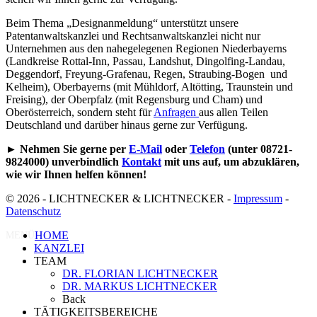
Beim Thema „Designanmeldung“ unterstützt unsere
Patentanwaltskanzlei und Rechtsanwaltskanzlei nicht nur
Unternehmen aus den nahegelegenen Regionen Niederbayerns
(Landkreise Rottal-Inn, Passau, Landshut, Dingolfing-Landau,
Deggendorf, Freyung-Grafenau, Regen, Straubing-Bogen und
Kelheim), Oberbayerns (mit Mühldorf, Altötting, Traunstein und
Freising), der Oberpfalz (mit Regensburg und Cham) und
Oberösterreich, sondern steht für
Anfragen
aus allen Teilen
Deutschland und darüber hinaus gerne zur Verfügung.
►
Nehmen Sie gerne per
E-Mail
oder
Telefon
(unter 08721-
9824000) unverbindlich
Kontakt
mit uns auf, um abzuklären,
wie wir Ihnen helfen können!
© 2026 - LICHTNECKER & LICHTNECKER -
Impressum
-
Datenschutz
HOME
MENÜ
KANZLEI
TEAM
DR. FLORIAN LICHTNECKER
DR. MARKUS LICHTNECKER
Back
TÄTIGKEITSBEREICHE