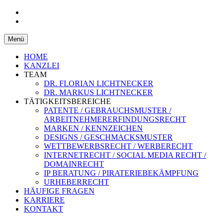
Patentanwaltskanzlei und
LICHTNECKER &
Rechtsanwaltskanzlei Eggenfelden,
Zum
Menü
LICHTNECKER
Inhalt
Niederbayern
springen
HOME
KANZLEI
TEAM
DR. FLORIAN LICHTNECKER
DR. MARKUS LICHTNECKER
TÄTIGKEITSBEREICHE
PATENTE / GEBRAUCHSMUSTER /
ARBEITNEHMERERFINDUNGSRECHT
MARKEN / KENNZEICHEN
DESIGNS / GESCHMACKSMUSTER
WETTBEWERBSRECHT / WERBERECHT
INTERNETRECHT / SOCIAL MEDIA RECHT /
DOMAINRECHT
IP BERATUNG / PIRATERIEBEKÄMPFUNG
URHEBERRECHT
HÄUFIGE FRAGEN
KARRIERE
KONTAKT